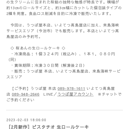
の生クリームに包まれた桜餡の独特な触感が特長です。横幅が
約13㎝のロールサイズと、約3㎝幅にカットした個包装タイプの
2種を用意。食品ロス削減を目的に冷凍で販売いたします。
今回は、うつぼ屋本店、いよてつ髙島屋店に加え、来島海峡
サービスエリア（今治市）でも販売します。本店といよてつ髙
島屋店のみ予約可。
◇ 桜あんの生ロールケーキ ◇
・冷凍商品：１個３２４円（税込み）、１本１，０８０円
（同）
・賞味期限：冷凍３０日間（解凍後２日）
・販売：うつぼ屋 本店、いよてつ髙島屋店、来島海峡サービ
スエリア
089-978-1611
【ご予約】うつぼ屋 本店
いよてつ髙島屋
089-948-2646
LINE／
うつぼ屋アカウント
※チャットで
店
ご予約ください
2023-02-03 18:06:00
［2月新作］ピスタチオ 生ロールケーキ