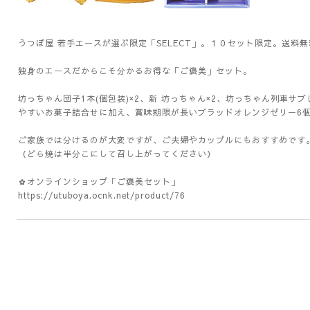
うつぼ屋 若手エースが選ぶ限定「SELECT」。１０セット限定。送料無
独身のエースだからこそ分かるお得な「ご褒美」セット。
坊っちゃん団子1本(個包装)×2、新 坊っちゃん×2、坊っちゃん列車サブ
やすいお菓子詰合せに加え、賞味期限が長いブラッドオレンジゼリー6
ご家族では分けるのが大変ですが、ご夫婦やカップルにもおすすめです
（どら焼は半分こにして召し上がってください）
✿オンラインショップ「ご褒美セット」
https://utuboya.ocnk.net/product/76