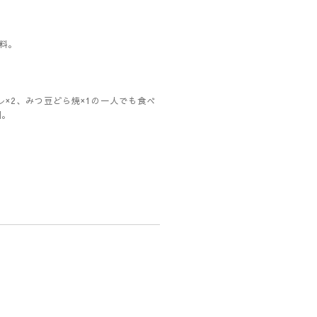
料。
レ×2、みつ豆どら焼×1の一人でも食べ
個。
。