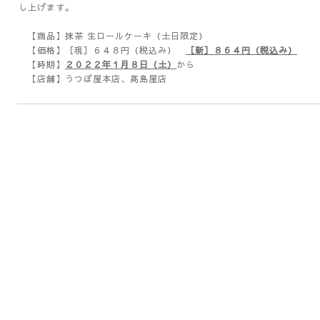
し上げます。
【商品】抹茶 生ロールケーキ（土日限定）
【価格】［現］６４８円（税込み）
［新］８６４円（税込み）
【時期】
２０２２年１月８日（土）
から
【店舗】うつぼ屋本店、髙島屋店