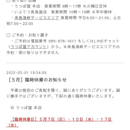
〇 取り扱い店舗
・うつぼ屋 本店 営業時間 9時～17時 ※火曜日定休
・いよてつ髙島屋店 営業時間 10時～19時 ※年中無休
・
来島海峡サービスエリア
営業時間 平日
8:00
～
21:00
、土日
祝
7:00
～
22:00
〇 ご予約・お取り置き
089-978-1611
・ご予約は電話番号
もしくはLINEチャット
うつぼ屋アカウント
（
）から。※来島海峡サービスエリアでの
予約・受け取りはできません
2023-05-01 18:54:00
［５月］臨時休業のお知らせ
平素は格別のご高配を賜り、誠にありがとうございます。誠
に勝手ではございますが、下記の通り臨時休業いたします。
◎ うつぼ屋 本店
［臨時休業日］５月７日（日）・１０日（水）・１７日
（水）