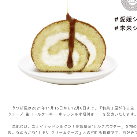
うつぼ屋は
2021
年
11
月
15
日から
12
月
6
日まで、「和菓子屋が作る生
クチーズ 生ロールケーキ ～キャラメル小瓶付き～」を発売いたします
生地には、ユナイテッドシルクの
「愛媛県産
*
シルクパウダー」を初め
現。なめらかな
*
「キリ クリームチーズ」との相性も抜群です。お好み