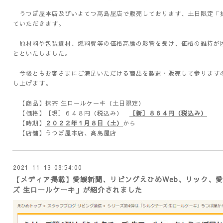
うつぼ屋本店及びいよてつ髙島屋店で販売しております、土日限定「抹
ていただきます。
原材料や包装資材、燃料費等の価格高騰の影響を受け、価格の維持が
とといたしました。
今後ともお客さまにご満足いただける商品を製造・販売して参ります
し上げます。
【商品】抹茶 生ロールケーキ（土日限定）
【価格】［現］６４８円（税込み）
［新］８６４円（税込み）
【時期】
２０２２年１月８日（土）
から
【店舗】うつぼ屋本店、髙島屋店
2021-11-13 08:54:00
【メディア掲載】愛媛新聞、リビングえひめWeb、リック、
ズ 生ロールケーキ」が紹介されました